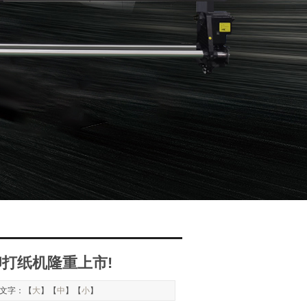
转印打纸机隆重上市!
 文字：【
大
】【
中
】【
小
】