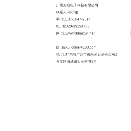
广州旭成电子科技有限公司
联系人:邓小姐
手 机:137-1047-9514
电 话:020-39294733
网 址:www.chinaxuli.net
邮 箱:xulicolor@163.com
地 址:广东省广州市番禺区石基镇官南永
开发区海涌路石基村段3号