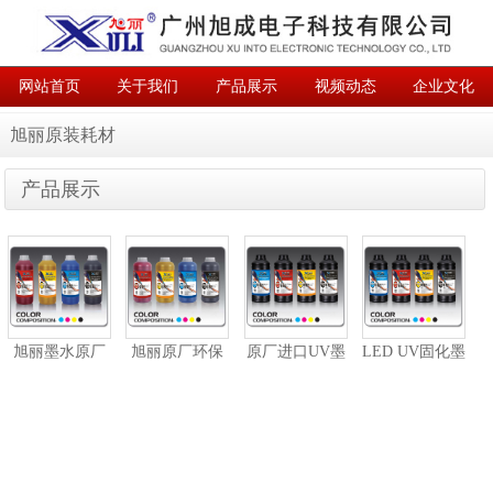
网站首页
关于我们
产品展示
视频动态
企业文化
联系我们
English
旭丽原装耗材
产品展示
旭丽墨水原厂
旭丽原厂环保
原厂进口UV墨
LED UV固化墨
原装水性
弱溶剂墨
水（硬性）
水（软性）